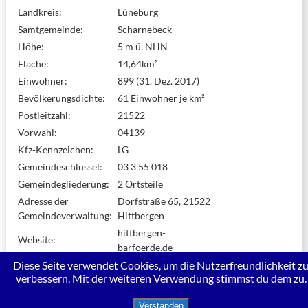
Landkreis:
Lüneburg
Samtgemeinde:
Scharnebeck
Höhe:
5 m ü. NHN
Fläche:
14,64km²
Einwohner:
899 (31. Dez. 2017)
Bevölkerungsdichte:
61 Einwohner je km²
Postleitzahl:
21522
Vorwahl:
04139
Kfz-Kennzeichen:
LG
Gemeindeschlüssel:
03 3 55 018
Gemeindegliederung:
2 Ortsteile
Adresse der
Dorfstraße 65, 21522
Gemeindeverwaltung:
Hittbergen
hittbergen-
Website:
barfoerde.de
Bürgermeisterin:
Petra Brosseit
Diese Seite verwendet Cookies, um die Nutzerfreundlichkeit z
verbessern. Mit der weiteren Verwendung stimmst du dem zu.
Verstanden